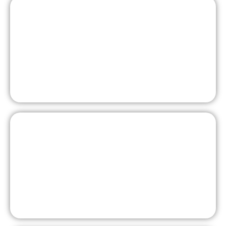
Couven mit Courage
CouvenMakerSpace