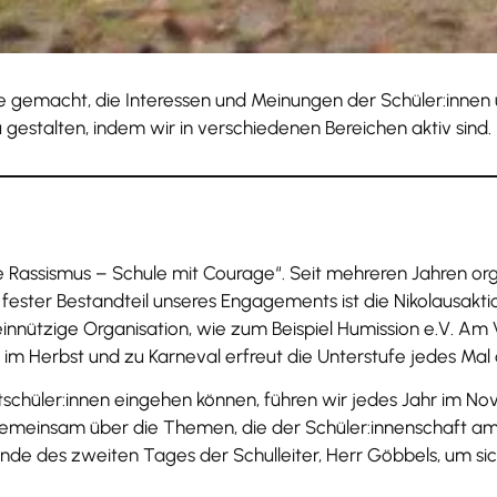
e gemacht, die Interessen und Meinungen der Schüler:innen u
u gestalten, indem wir in verschiedenen Bereichen aktiv sind.
ne Rassismus – Schule mit Courage“. Seit mehreren Jahren o
 fester Bestandteil unseres Engagements ist die Nikolausak
einnützige Organisation, wie zum Beispiel Humission e.V. Am
im Herbst und zu Karneval erfreut die Unterstufe jedes Mal
itschüler:innen eingehen können, führen wir jedes Jahr im N
r gemeinsam über die Themen, die der Schüler:innenschaft a
nde des zweiten Tages der Schulleiter, Herr Göbbels, um sic