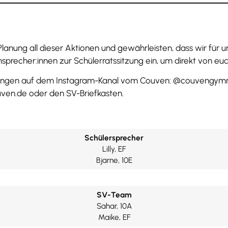
nung all dieser Aktionen und gewährleisten, dass wir für u
nsprecher:innen zur Schülerratssitzung ein, um direkt von e
igungen auf dem Instagram-Kanal vom Couven: @couvengymna
uven.de oder den SV-Briefkasten.
Schülersprecher
Lilly, EF
Bjarne, 10E
SV-Team
Sahar, 10A
Maike, EF