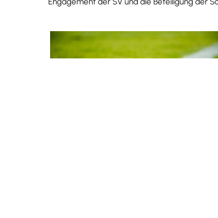
Engagement der SV und die Beteiligung der Sc
8. Juni 2026
Tippspiel zur WM – SV Event 2026
Anlässlich der diesjährigen Weltmeisterschaft
des Männerfußballs organisiert die