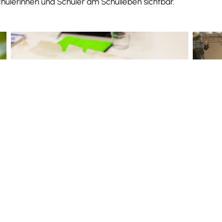
hülerinnen und Schüler am Schulleben sichtbar.
20. Mai 2026
15. Mai 
Wirksamkeit der SV – Umfrage
2026
Lost 
Wie wird die Schülerinnenvertretung (SV)
Am 28.0