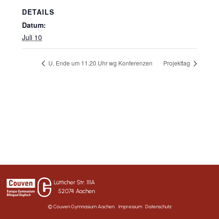
DETAILS
Datum:
Juli 10
U. Ende um 11.20 Uhr wg Konferenzen
Projekttag
Lütticher Str. 111A
52074 Aachen
© Couven Gymnasium Aachen.
Impressum
Datenschutz