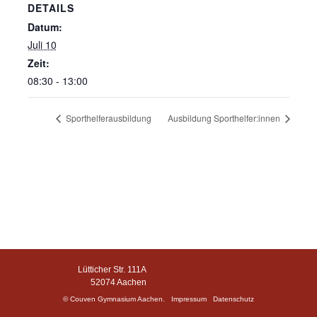
DETAILS
Datum:
Juli 10
Zeit:
08:30 - 13:00
Sporthelferausbildung
Ausbildung Sporthelfer:innen
Lütticher Str. 111A
52074 Aachen
© Couven Gymnasium Aachen.
Impressum
Datenschutz