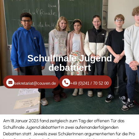
Schulfinale Jugend
debattiert
sekretariat@couven.de
+49 (0)241 / 70 52 00
Am 18.Januar 2025 fand zeitgleich zum Tag der offenen Tür das
Schulfinale
Jugend debattiert
in zwei aufeinanderfolgenden
Debatten statt. Jeweils zwei SchülerInnen argumentierten für die Pro