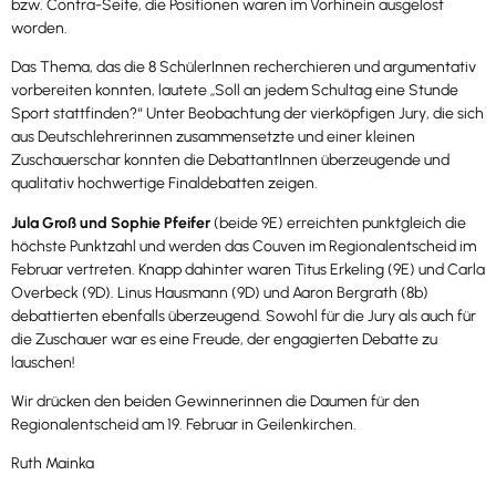
bzw. Contra-Seite, die Positionen waren im Vorhinein ausgelost
worden.
Das Thema, das die 8 SchülerInnen recherchieren und argumentativ
vorbereiten konnten, lautete „Soll an jedem Schultag eine Stunde
Sport stattfinden?“ Unter Beobachtung der vierköpfigen Jury, die sich
aus Deutschlehrerinnen zusammensetzte und einer kleinen
Zuschauerschar konnten die DebattantInnen überzeugende und
qualitativ hochwertige Finaldebatten zeigen.
Jula Groß und Sophie Pfeifer
(beide 9E) erreichten punktgleich die
höchste Punktzahl und werden das Couven im Regionalentscheid im
Februar vertreten. Knapp dahinter waren Titus Erkeling (9E) und Carla
Overbeck (9D). Linus Hausmann (9D) und Aaron Bergrath (8b)
debattierten ebenfalls überzeugend. Sowohl für die Jury als auch für
die Zuschauer war es eine Freude, der engagierten Debatte zu
lauschen!
Wir drücken den beiden Gewinnerinnen die Daumen für den
Regionalentscheid am 19. Februar in Geilenkirchen.
Ruth Mainka