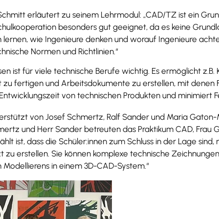
. Schmitt erläutert zu seinem Lehrmodul: „CAD/TZ ist ein Gr
 Schulkooperation besonders gut geeignet, da es keine Grundla
n lernen, wie Ingenieure denken und worauf Ingenieure acht
hnische Normen und Richtlinien.“
 ist für viele technische Berufe wichtig. Es ermöglicht z.B.
zu fertigen und Arbeitsdokumente zu erstellen, mit denen
 Entwicklungszeit von technischen Produkten und minimiert Fe
erstützt von Josef Schmertz, Ralf Sander und Maria Gaton-M
rtz und Herr Sander betreuten das Praktikum CAD, Frau Gat
ählt ist, dass die Schüler:innen zum Schluss in der Lage sind
zu erstellen. Sie können komplexe technische Zeichnungen l
 Modellierens in einem 3D-CAD-System.“