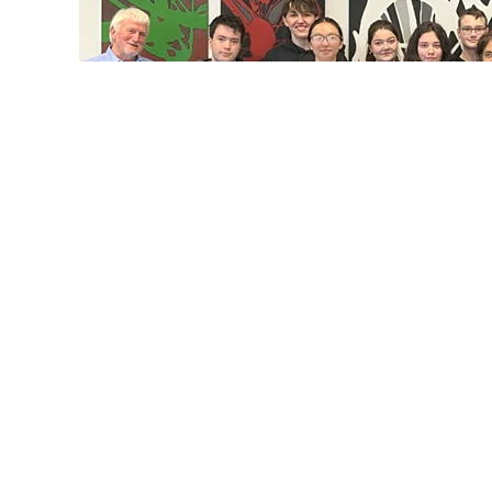
Michael Göbbels, Schulleiter des Couven-Gymnasiums, m
für unsere Schüler:innen, Einblicke in das Hochschulle
Schülern erhalten, die im nächsten Schuljahr am Lehr
Hein