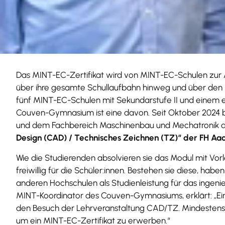
Das MINT-EC-Zertifikat wird von MINT-EC-Schulen zur Au
über ihre gesamte Schullaufbahn hinweg und über den U
fünf MINT-EC-Schulen mit Sekundarstufe II und einem e
Couven-Gymnasium ist eine davon. Seit Oktober 2024
und dem Fachbereich Maschinenbau und Mechatronik de
Design (CAD) / Technisches Zeichnen (TZ)“ der FH Aa
Wie die Studierenden absolvieren sie das Modul mit Vorle
freiwillig für die Schüler:innen. Bestehen sie diese, ha
anderen Hochschulen als Studienleistung für das ingeni
MINT-Koordinator des Couven-Gymnasiums, erklärt: „Ein Vo
den Besuch der Lehrveranstaltung CAD/TZ. Mindestens 2
um ein MINT-EC-Zertifikat zu erwerben.“