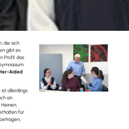
 die sich
en gibt es
Profil: das
 Gymnasium
ter-Aided
st allerdings
uch an
 Heinen,
erhalten für
 betragen,