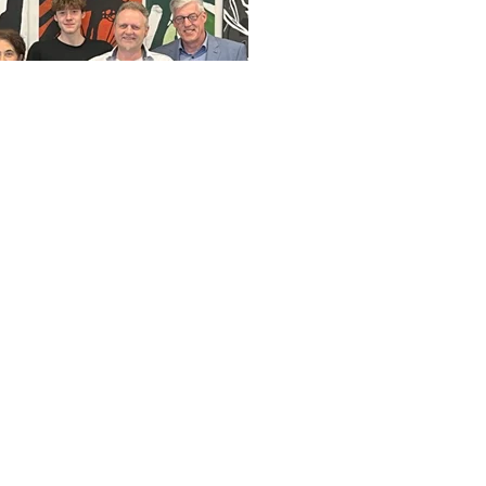
öchte die Kooperation mit der FH Aachen auch im nächsten S
ben zu erhalten und technisches Wissen zu erlangen. Wir hab
modul CAD/TZ teilnehmen möchten.“