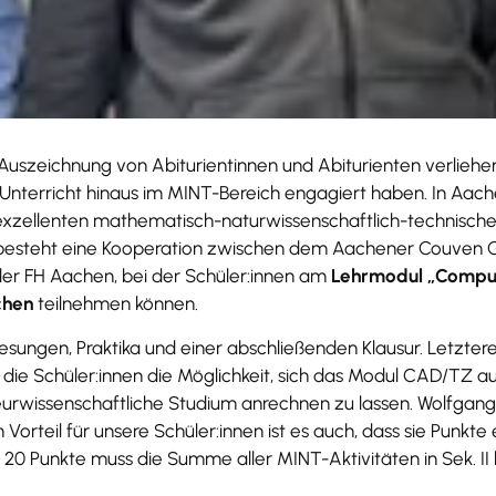
szeichnung von Abiturientinnen und Abiturienten verliehen,
nterricht hinaus im MINT-Bereich engagiert haben. In Aach
xzellenten mathematisch-naturwissenschaftlich-technischen 
 besteht eine Kooperation zwischen dem Aachener Couven
r FH Aachen, bei der Schüler:innen am
Lehrmodul „Compu
chen
teilnehmen können.
sungen, Praktika und einer abschließenden Klausur. Letztere i
ben die Schüler:innen die Möglichkeit, sich das Modul CAD/TZ a
eurwissenschaftliche Studium anrechnen zu lassen. Wolfgang
rteil für unsere Schüler:innen ist es auch, dass sie Punkte 
0 Punkte muss die Summe aller MINT-Aktivitäten in Sek. II