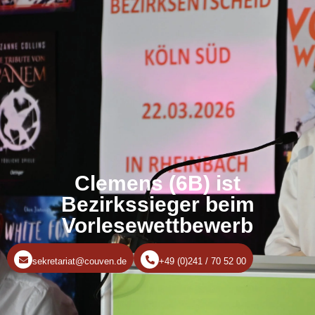
Clemens (6B) ist
Bezirkssieger beim
Vorlesewettbewerb
sekretariat@couven.de
+49 (0)241 / 70 52 00