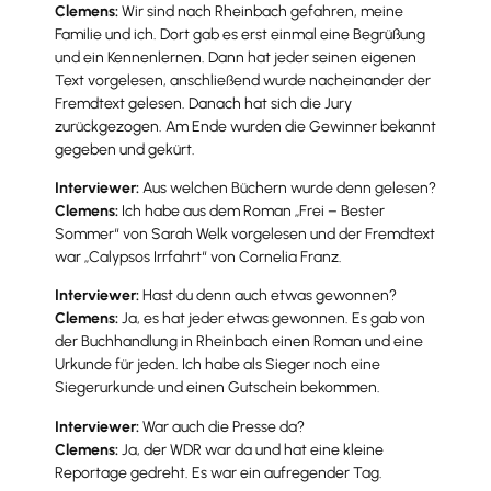
Clemens:
Wir sind nach Rheinbach gefahren, meine
Familie und ich. Dort gab es erst einmal eine Begrüßung
und ein Kennenlernen. Dann hat jeder seinen eigenen
Text vorgelesen, anschließend wurde nacheinander der
Fremdtext gelesen. Danach hat sich die Jury
zurückgezogen. Am Ende wurden die Gewinner bekannt
gegeben und gekürt.
Interviewer:
Aus welchen Büchern wurde denn gelesen?
Clemens:
Ich habe aus dem Roman „Frei – Bester
Sommer“ von Sarah Welk vorgelesen und der Fremdtext
war „Calypsos Irrfahrt“ von Cornelia Franz.
Interviewer:
Hast du denn auch etwas gewonnen?
Clemens:
Ja, es hat jeder etwas gewonnen. Es gab von
der Buchhandlung in Rheinbach einen Roman und eine
Urkunde für jeden. Ich habe als Sieger noch eine
Siegerurkunde und einen Gutschein bekommen.
Interviewer:
War auch die Presse da?
Clemens:
Ja, der WDR war da und hat eine kleine
Reportage gedreht. Es war ein aufregender Tag.