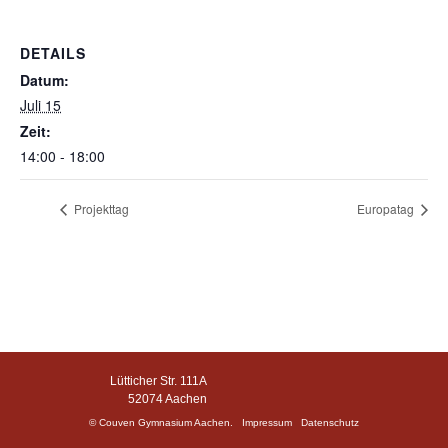
DETAILS
Datum:
Juli 15
Zeit:
14:00 - 18:00
Projekttag
Europatag
Lütticher Str. 111A
52074 Aachen
© Couven Gymnasium Aachen.
Impressum
Datenschutz