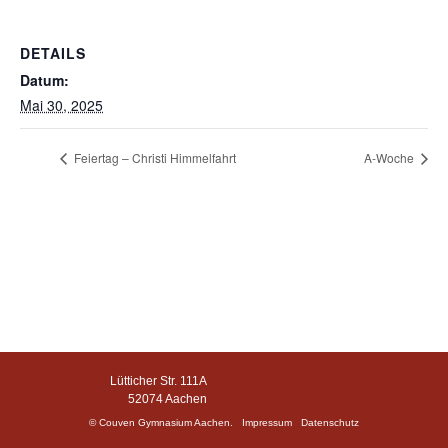
DETAILS
Datum:
Mai 30, 2025
Feiertag – Christi Himmelfahrt
A-Woche
Lütticher Str. 111A
52074 Aachen
© Couven Gymnasium Aachen.
Impressum
Datenschutz